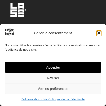
Stop-Toxic
Produits
Rampes de skate
Articles
Contact | Adresse
Gérer le consentement
Notre site utilise les cookies afin de faciliter votre navigation et mesurer
l’audience de notre site.
Accepter
Refuser
© 2026 Hangar_Darwin.
Mentions légales
Condition
Voir les préférences
générales de ventes
Politique de cookies
Politique de confidentialité