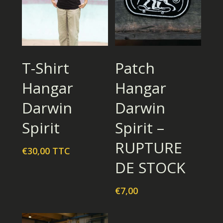
Choix Des Options
Lire La Suite
T-Shirt
Patch
Hangar
Hangar
Darwin
Darwin
Spirit
Spirit –
RUPTURE
€
30,00
TTC
DE STOCK
€
7,00