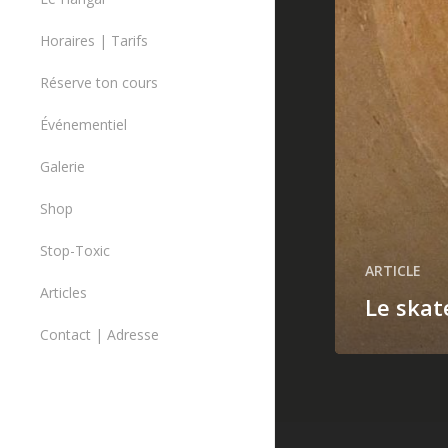
L’association
Horaires | Tarifs
Règles de pratique
Réserve ton cours
Réserver un cours
Événementiel
Cours
Le skate, un sport pour tous
Galerie
Organiser un événement
Shop
Produits
Stop-Toxic
Rampes de skate
ARTICLE
Articles
Le skat
Contact | Adresse