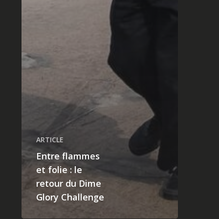
ARTICLE
Entre flammes
et folie : le
retour du Dime
Glory Challenge